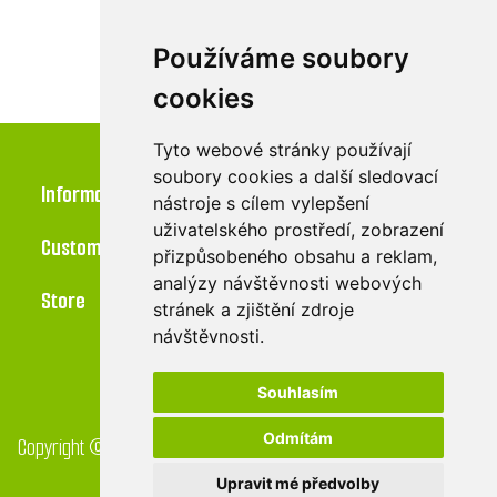
Používáme soubory
cookies
Tyto webové stránky používají
soubory cookies a další sledovací
Information
nástroje s cílem vylepšení
uživatelského prostředí, zobrazení
Customer service
přizpůsobeného obsahu a reklam,
analýzy návštěvnosti webových
Store
stránek a zjištění zdroje
návštěvnosti.
Souhlasím
Odmítám
Copyright © 2026 Greendrop eshop. All rights reserved. Created
by
Digital One
Upravit mé předvolby