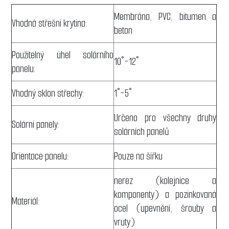
Membrána, PVC, bitumen a
Vhodná střešní krytina:
beton
Použitelný úhel solárního
10°-12°
panelu:
Vhodný sklon střechy:
1°-5°
Určeno pro všechny druhy
Solární panely:
solárních panelů
Orientace panelu:
Pouze na šířku
nerez
(kolejnice a
komponenty)
a pozinkovaná
Materiál:
ocel
(upevnění, šrouby a
vruty)