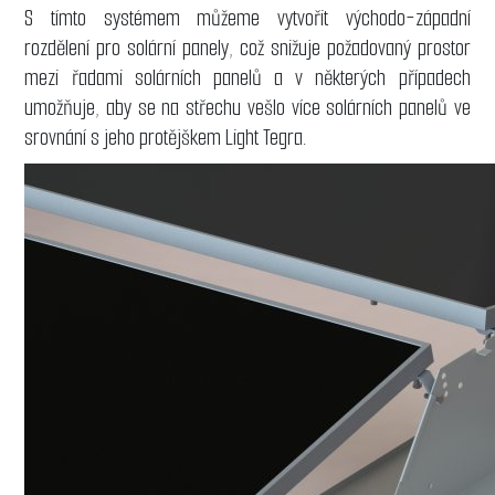
S tímto systémem můžeme vytvořit východo-západní
rozdělení pro solární panely, což snižuje požadovaný prostor
mezi řadami solárních panelů a v některých případech
umožňuje, aby se na střechu vešlo více solárních panelů ve
srovnání s jeho protějškem Light Tegra.