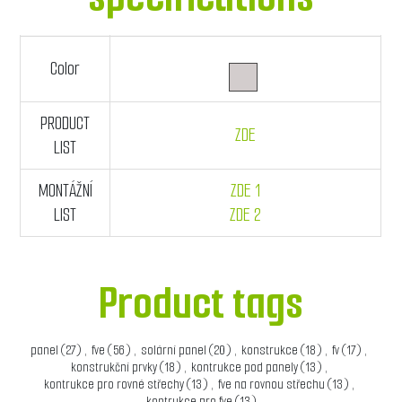
Color
PRODUCT
ZDE
LIST
MONTÁŽNÍ
ZDE 1
LIST
ZDE 2
Product tags
panel
(27)
,
fve
(56)
,
solární panel
(20)
,
konstrukce
(18)
,
fv
(17)
,
konstrukční prvky
(18)
,
kontrukce pod panely
(13)
,
kontrukce pro rovné střechy
(13)
,
fve na rovnou střechu
(13)
,
kontrukce pro fve
(13)