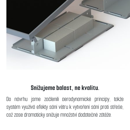
Snižujeme balast, ne kvalitu.
Do návrhu jsme začlenili aerodynamické principy, takže
systém využívá efekty sání větru k vytvoření sání proti střeše,
což zase dramaticky snižuje množství dodatečné zátěže.