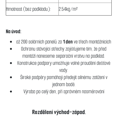
Hmotnost (bez podkladu):
2.54kg/m²
Na úvod:
až 200 solárních panelů za
1 den
ve třech montážnících
Ochranu stávající střechy zajišťujeme tím, že před
montáží naneseme separační vrstvu na podklad.
Konstrukce podpory umožňuje volné proudění dešťové
vody.
Široké podpěry pomáhají předejít silnému zatížení v
jednom bodě.
Výroba po celý den, při správném nasměrování
Rozdělení východ-západ.