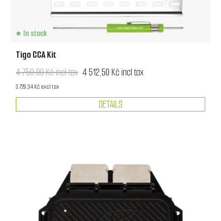
In stock
Tigo CCA Kit
4 750,00 Kč incl tax
4 512,50 Kč incl tax
3 729,34 Kč excl tax
DETAILS