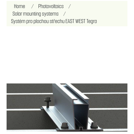
Attribute name
Attribute value
Home
/
Photovoltaics
/
Solar mounting systems
/
Systém pro plochou střechu EAST WEST Tegra