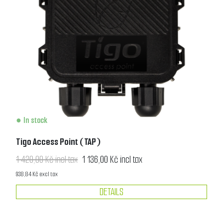
In stock
Tigo Access Point (TAP)
1 420,00 Kč incl tax
1 136,00 Kč incl tax
938,84 Kč excl tax
DETAILS