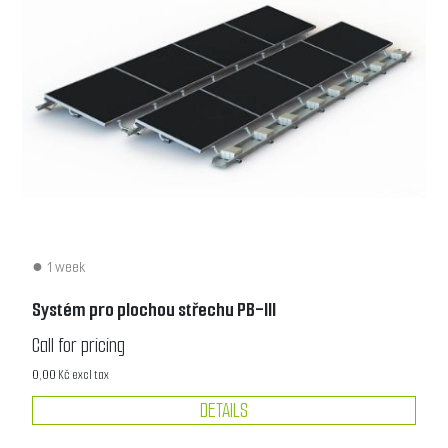
1 week
Systém pro plochou střechu PB-III
Call for pricing
0,00 Kč excl tax
DETAILS