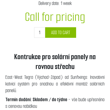
Delivery date:
1 week
Call for pricing
ADD TO CART
Kontrukce pro solární panely na
rovnou střechu
East-West Tegra (Východ-Západ) od Sunfixings: Inovativní
kotvicí systém pro snadnou a efektivní montáž solárních
panelů.
Termín dodání: Skladem / do týdne
- vše bude upřesněno
s cenovou nabídkou