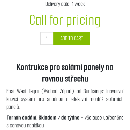
Delivery date:
1 week
Call for pricing
ADD TO CART
Kontrukce pro solární panely na
rovnou střechu
East-West Tegra (Východ-Západ) od Sunfixings: Inovativní
kotvicí systém pro snadnou a efektivní montáž solárních
panelů.
Termín dodání: Skladem / do týdne
- vše bude upřesněno
s cenovou nabídkou