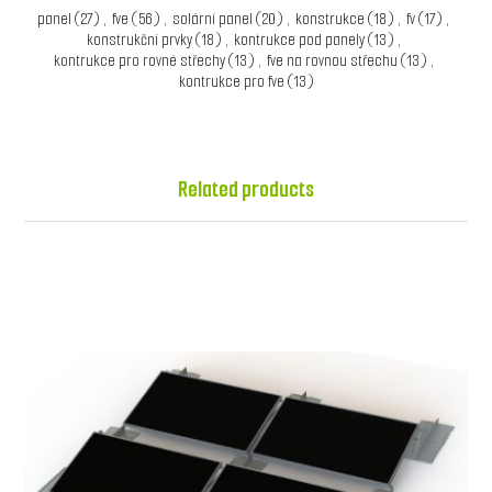
panel
(27)
,
fve
(56)
,
solární panel
(20)
,
konstrukce
(18)
,
fv
(17)
,
konstrukční prvky
(18)
,
kontrukce pod panely
(13)
,
kontrukce pro rovné střechy
(13)
,
fve na rovnou střechu
(13)
,
kontrukce pro fve
(13)
Related products