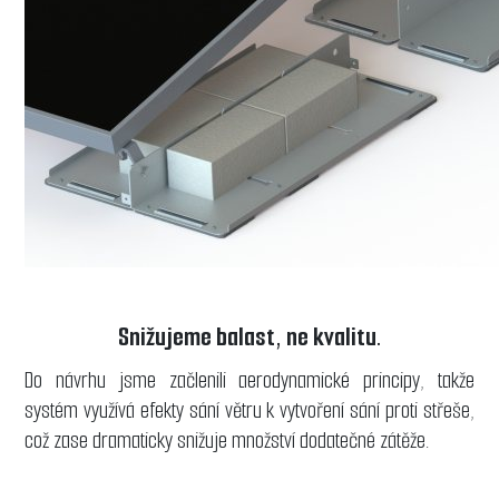
Snižujeme balast, ne kvalitu.
Do návrhu jsme začlenili aerodynamické principy, takže
systém využívá efekty sání větru k vytvoření sání proti střeše,
což zase dramaticky snižuje množství dodatečné zátěže.