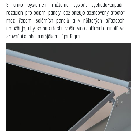
S tímto systémem můžeme vytvořit východo-západní
rozdělení pro solární panely, což snižuje požadovaný prostor
mezi řadami solárních panelů a v některých případech
umožňuje, aby se na střechu vešlo více solárních panelů ve
srovnání s jeho protějškem Light Tegra.