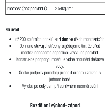
Hmotnost (bez podkladu):
2.54kg/m²
Na úvod:
až 200 solárních panelů za
1 den
ve třech montážnících
Ochranu stávající střechy zajišťujeme tím, že před
montáží naneseme separační vrstvu na podklad.
Konstrukce podpory umožňuje volné proudění dešťové
vody.
Široké podpěry pomáhají předejít silnému zatížení v
jednom bodě.
Výroba po celý den, při správném nasměrování
Rozdělení východ-západ.