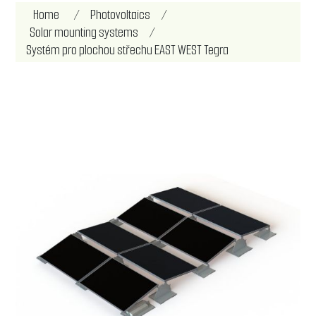
Attribute name
Attribute value
Home
/
Photovoltaics
/
Solar mounting systems
/
Systém pro plochou střechu EAST WEST Tegra