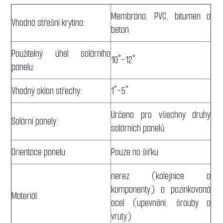
Membrána, PVC, bitumen a
Vhodná střešní krytina:
beton
Použitelný úhel solárního
10°-12°
panelu:
Vhodný sklon střechy:
1°-5°
Určeno pro všechny druhy
Solární panely:
solárních panelů
Orientace panelu:
Pouze na šířku
nerez
(kolejnice a
komponenty)
a pozinkovaná
Materiál:
ocel
(upevnění, šrouby a
vruty)