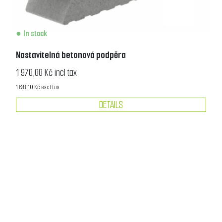
In stock
Nastavitelná betonová podpěra
1 970,00 Kč incl tax
1 628,10 Kč excl tax
DETAILS