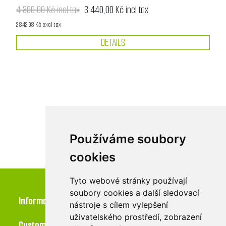
4 300,00 Kč incl tax
3 440,00 Kč incl tax
2 842,98 Kč excl tax
DETAILS
1
2
3
4
5
Používáme soubory
cookies
Tyto webové stránky používají
soubory cookies a další sledovací
Information
nástroje s cílem vylepšení
uživatelského prostředí, zobrazení
Customer service