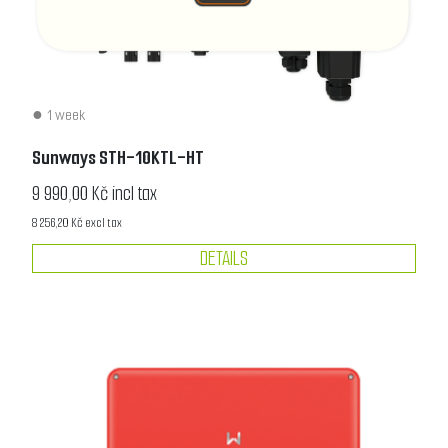
1 week
Sunways STH-10KTL-HT
9 990,00 Kč incl tax
8 256,20 Kč excl tax
DETAILS