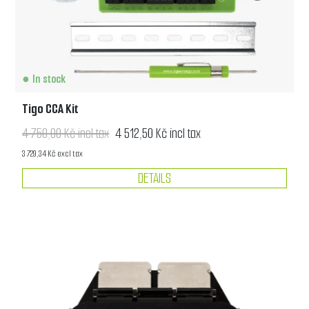
In stock
Tigo CCA Kit
4 750,00 Kč incl tax
4 512,50 Kč incl tax
3 729,34 Kč excl tax
DETAILS