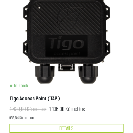
In stock
Tigo Access Point (TAP)
1 420,00 Kč incl tax
1 136,00 Kč incl tax
938,84 Kč excl tax
DETAILS