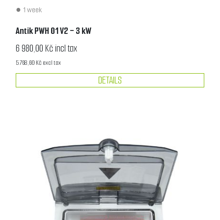
1 week
Antik PWH 01 V2 - 3 kW
6 980,00 Kč incl tax
5 768,60 Kč excl tax
DETAILS