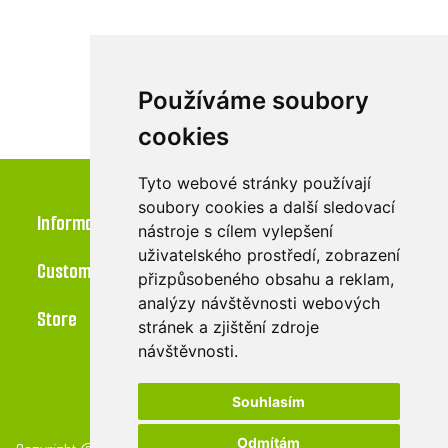
Používáme soubory
cookies
Tyto webové stránky používají
soubory cookies a další sledovací
Information
nástroje s cílem vylepšení
uživatelského prostředí, zobrazení
Customer service
přizpůsobeného obsahu a reklam,
analýzy návštěvnosti webových
Store
stránek a zjištění zdroje
návštěvnosti.
Souhlasím
Odmítám