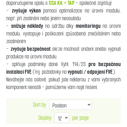
doporučujeme spolu s
CCA Kit + TAP
- společně zajišťují:
-
zvyšuje výkon
pomocí optimalizace na úrovni modulu,
např. při zastínění nebo jiném nesouladu
-
snižuje náklady
na údržbu díky
monitoringu
na úrovni
modulu, vystopuje i poškození způsobená znečištěním nebo
zastíněním
-
zvyšuje bezpečnost
skrze možnost snížení anebo vypnutí
produkce na úrovni modulu.
- splňuje podmínky dané Vyhl. 114/23
pro bezpečnou
instalaci FVE
(mj. požadavky na
vypnutí / odpojení FVE
).
Neváhejte nás oslovit, pokud jste některou z vámi vybraných
komponent nenašli - pomůžeme vám najít řešení.
Sort by
Display
per page