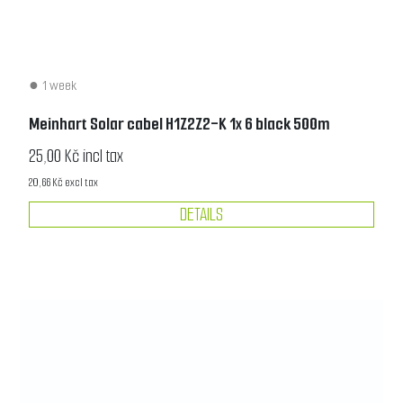
1 week
Meinhart Solar cabel H1Z2Z2-K 1x 6 black 500m
25,00 Kč incl tax
20,66 Kč excl tax
DETAILS