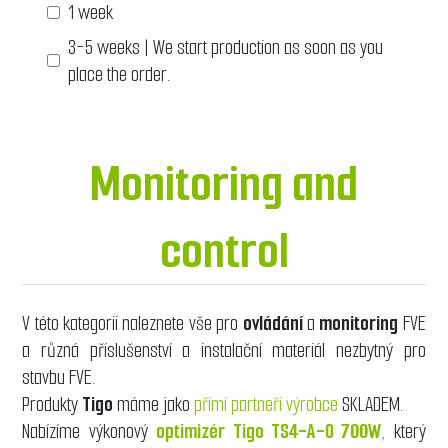
1 week
3-5 weeks | We start production as soon as you
place the order.
Monitoring and
control
V této kategorii naleznete vše pro
ovládání
a
monitoring
FVE
a různá příslušenství a instalační materiál nezbytný pro
stavbu FVE.
Produkty
Tigo
máme jako
přímí partneři výrobce
SKLADEM.
Nabízíme výkonový
optimizér Tigo TS4-A-O 700W
, který