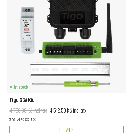
In stock
Tigo CCA Kit
4 750,00 Kč incl tax
4 512,50 Kč incl tax
3 729,34 Kč excl tax
DETAILS