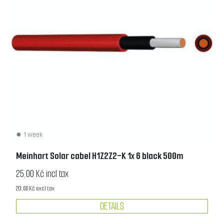
1 week
Meinhart Solar cabel H1Z2Z2-K 1x 6 black 500m
25,00 Kč incl tax
20,66 Kč excl tax
DETAILS