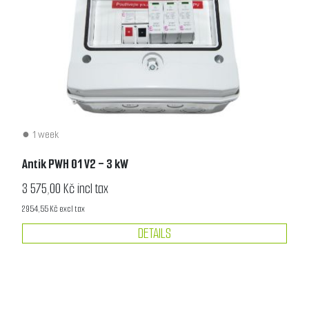
1 week
Antik PWH 01 V2 - 3 kW
3 575,00 Kč incl tax
2 954,55 Kč excl tax
DETAILS