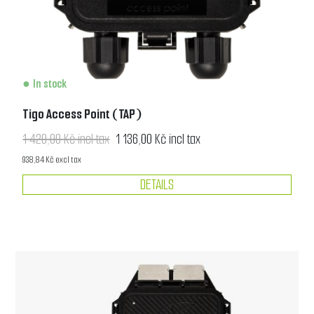
In stock
Tigo Access Point (TAP)
1 420,00 Kč incl tax
1 136,00 Kč incl tax
938,84 Kč excl tax
DETAILS