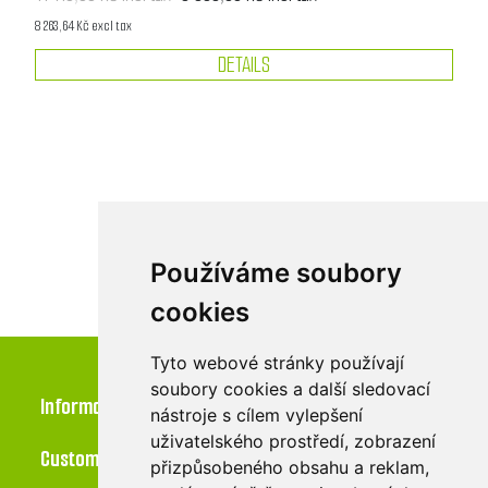
8 263,64 Kč excl tax
DETAILS
1
2
3
4
5
Používáme soubory
cookies
Tyto webové stránky používají
soubory cookies a další sledovací
Information
nástroje s cílem vylepšení
uživatelského prostředí, zobrazení
Customer service
přizpůsobeného obsahu a reklam,