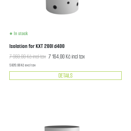
In stock
Isolation for KXT 200l d400
7 960,00 Kč incl tax
7 164,00 Kč incl tax
5 920,66 Kč excl tax
DETAILS