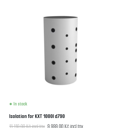
In stock
Isolation for KXT 1000l d790
11 110,00 Kč incl tax
9 999,00 Kč incl tax