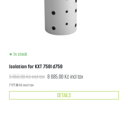
In stock
Isolation for KXT 750l d750
9 650,00 Kč incl tax
8 685,00 Kč incl tax
7 177,69 Kč excl tax
DETAILS