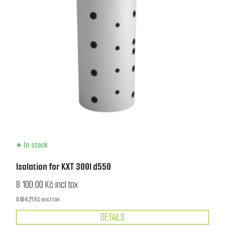
In stock
Isolation for KXT 300l d550
8 100,00 Kč incl tax
6 694,21 Kč excl tax
DETAILS