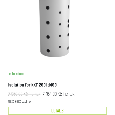
In stock
Isolation for KXT 200l d400
7 960,00 Kč incl tax
7 164,00 Kč incl tax
5 920,66 Kč excl tax
DETAILS