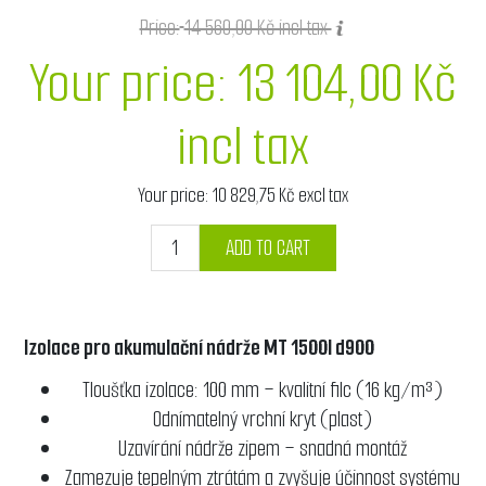
Price:
14 560,00 Kč incl tax
Your price:
13 104,00 Kč
incl tax
Your price:
10 829,75 Kč excl tax
ADD TO CART
Izolace pro akumulační nádrže MT 1500l d900
Tloušťka izolace: 100 mm – kvalitní filc (16 kg/m³)
Odnímatelný vrchní kryt (plast)
Uzavírání nádrže zipem – snadná montáž
Zamezuje tepelným ztrátám a zvyšuje účinnost systému