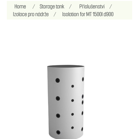
Home
/
Storage tank
/
Příslušenství
/
Izolace pro nádrže
/
Isolation for MT 1500l d900