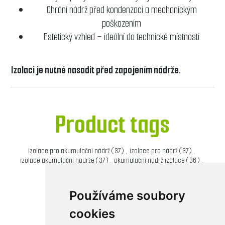
Chrání nádrž před kondenzací a mechanickým
poškozením
Estetický vzhled – ideální do technické místnosti
Izolaci je nutné nasadit před zapojením nádrže.
Product tags
izolace pro akumulační nádrž
(37)
,
izolace pro nádrž
(37)
,
izolace akumulační nádrže
(37)
,
akumulační nádrž izolace
(36)
,
izolace 1500l akumulační nádrže
(5)
Používáme soubory
cookies