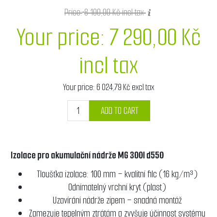
Price:
8 100,00 Kč incl tax
Your price:
7 290,00 Kč
incl tax
Your price:
6 024,79 Kč excl tax
ADD TO CART
Izolace pro akumulační nádrže MG 300l d550
Tloušťka izolace: 100 mm – kvalitní filc (16 kg/m³)
Odnímatelný vrchní kryt (plast)
Uzavírání nádrže zipem – snadná montáž
Zamezuje tepelným ztrátám a zvyšuje účinnost systému