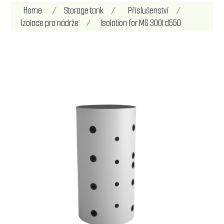
Home
/
Storage tank
/
Příslušenství
/
Izolace pro nádrže
/
Isolation for MG 300l d550