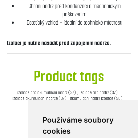
Chrání nádrž před kondenzací a mechanickým
poškozením
Estetický vzhled – ideální do technické místnosti
Izolaci je nutné nasadit před zapojením nádrže.
Product tags
izolace pro akumulační nádrž
(37)
,
izolace pro nádrž
(37)
,
izolace akumulační nádrže
(37)
,
akumulační nádrž izolace
(36)
,
izolace 300l akumulační nádrže
(3)
Používáme soubory
cookies