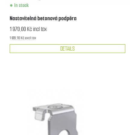
In stock
Nastavitelná betonová podpěra
1 970,00 Kč incl tax
1 628,10 Kč excl tax
DETAILS