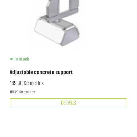
In stock
Adjustable concrete support
189,00 Kč incl tax
156,20 Kč excl tax
DETAILS