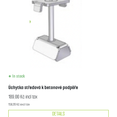
In stock
Úchytka středová k betonové podpěře
189,00 Kč incl tax
156,20 Kč excl tax
DETAILS