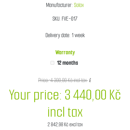
Manufacturer:
Solax
SKU:
FVE-017
Delivery date:
1 week
Warranty
12 months
Price:
4 300,00 Kč incl tax
Your price:
3 440,00 Kč
incl tax
2 842,98 Kč excl tax