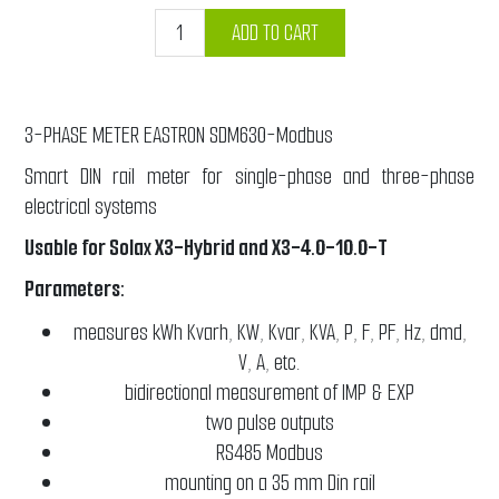
ADD TO CART
3-PHASE METER EASTRON SDM630-Modbus
Smart DIN rail meter for single-phase and three-phase
electrical systems
Usable for Solax X3-Hybrid and X3-4.0-10.0-T
Parameters:
measures kWh Kvarh, KW, Kvar, KVA, P, F, PF, Hz, dmd,
V, A, etc.
bidirectional measurement of IMP & EXP
two pulse outputs
RS485 Modbus
mounting on a 35 mm Din rail