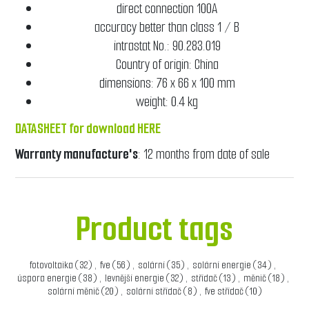
direct connection 100A
accuracy better than class 1 / B
intrastat No.: 90.283.019
Country of origin: China
dimensions: 76 x 66 x 100 mm
weight: 0.4 kg
DATASHEET for download HERE
Warranty manufacture's
: 12 months from date of sale
Product tags
fotovoltaika
(32)
,
fve
(56)
,
solární
(35)
,
solární energie
(34)
,
úspora energie
(38)
,
levnější energie
(32)
,
střídač
(13)
,
měnič
(18)
,
solární měnič
(20)
,
solární střídač
(8)
,
fve střídač
(10)